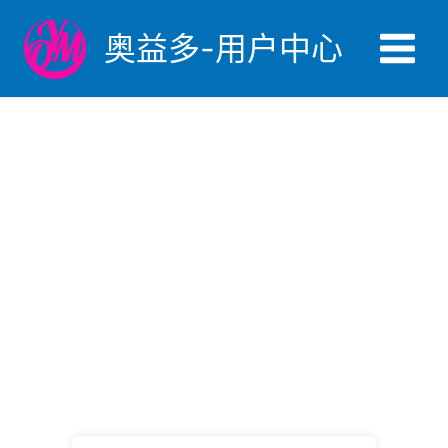
跳
至
奥益多-用户中心
内
Main
容
Menu